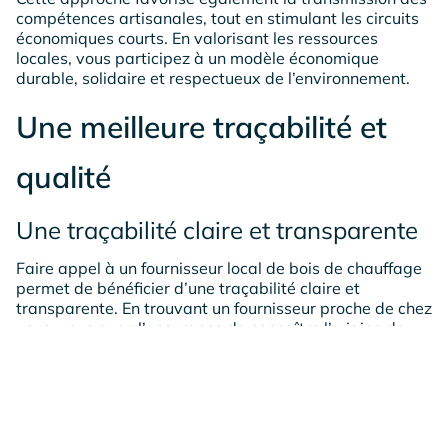
compétences artisanales, tout en stimulant les circuits
économiques courts. En valorisant les ressources
locales, vous participez à un modèle économique
durable, solidaire et respectueux de l’environnement.
Une meilleure traçabilité et
qualité
Une traçabilité claire et transparente
Faire appel à un fournisseur local de bois de chauffage
permet de bénéficier d’une traçabilité claire et
transparente. En trouvant un fournisseur proche de chez
vous, vous avez l’assurance de connaître l’origine de
votre bois : sa provenance, l’essence utilisée et les
méthodes de production. Cette transparence garantit
que chaque grume est soigneusement sélectionnée,
sans ambiguïté quant à la chaîne de transformation.
Vous savez d’où provient votre bois, ce qui vous permet